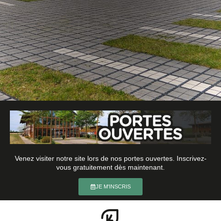
PARKINGS PERMEABLES
Découvrez toutes nos solutions de parkings
drainants pour l'infiltration des eaux pluviales à la
parcelle : végétalisé, minéral, béton ou mixte
comme ici !
Venez visiter notre site lors de nos portes ouvertes. Inscrivez-
vous gratuitement dès maintenant.
Découvrir les solutions
JE M'INSCRIS