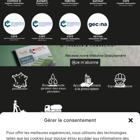
Recevez notre Webzine Gratuitement
Je m'abonne
Accompagnement
Bureau d’étude
5 sites de
Equipes de pose
gestion des eaux
à la prescription
production
pluviales
Flotte de camions
Equipes
silos
d’entretien
Gérer le consentement
Pour offrir les meilleures expériences, nous utilisons des technologies
telles que les cookies pour stocker et/ou accéder aux informations des