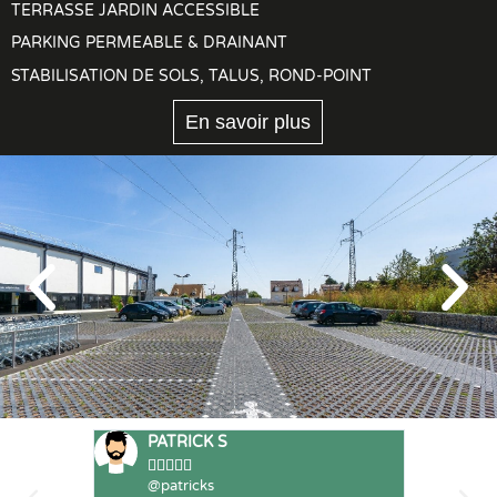
TERRASSE JARDIN ACCESSIBLE
PARKING PERMEABLE & DRAINANT
STABILISATION DE SOLS, TALUS, ROND-POINT
En savoir plus
PATRICK S
CV








@patricks
@c