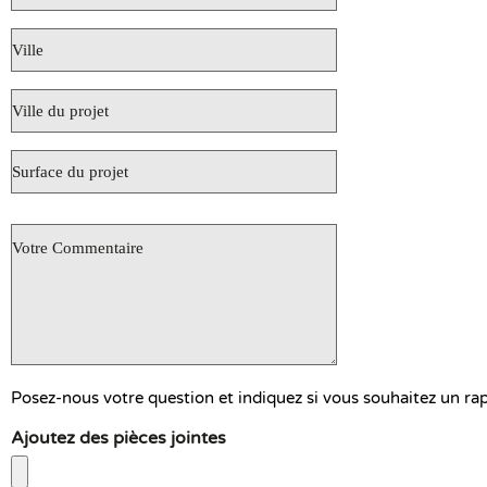
*
Ville
*
Ville
du
projet
Surface
du
projet
Objet
de
votre
demande
*
Posez-nous votre question et indiquez si vous souhaitez un ra
Ajoutez des pièces jointes