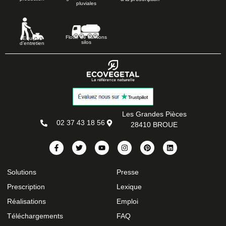
pluviales
Flotte de camions
Equipes
silos
d’entretien
Les Grandes Pièces
02 37 43 18 56
28410 BROUE
Solutions
Presse
Prescription
Lexique
Réalisations
Emploi
Téléchargements
FAQ