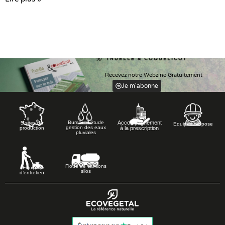
Recevez notre Webzine Gratuitement
Je m'abonne
Accompagnement
Bureau d’étude
5 sites de
Equipes de pose
gestion des eaux
à la prescription
production
pluviales
Flotte de camions
Equipes
silos
d’entretien