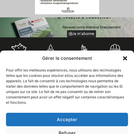
Recevez notre Webzine Gratuitement
Je m'abonne
Accompagnement
Bureau d’étude
5 sites de
Equipes de pose
Gérer le consentement
gestion des eaux
à la prescription
production
pluviales
Pour offrir les meilleures expériences, nous utilisons des technologies
telles que les cookies pour stocker et/ou accéder aux informations des
appareils. Le fait de consentir à ces technologies nous permettra de
Flotte de camions
Equipes
silos
d’entretien
traiter des données telles que le comportement de navigation ou les ID
uniques sur ce site. Le fait de ne pas consentir ou de retirer son
consentement peut avoir un effet négatif sur certaines caractéristiques
et fonctions.
Accepter
Les Grandes Pièces
Refuser
02 37 43 18 56
28410 BROUE