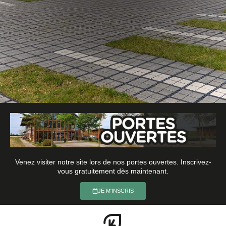
PARKINGS PERMEABLES
Découvrez toutes nos solutions de parkings
drainants pour l'infiltration des eaux pluviales à la
parcelle : végétalisé, minéral, béton ou mixte
comme ici !
Venez visiter notre site lors de nos portes ouvertes. Inscrivez-
vous gratuitement dès maintenant.
Découvrir les solutions
JE M'INSCRIS