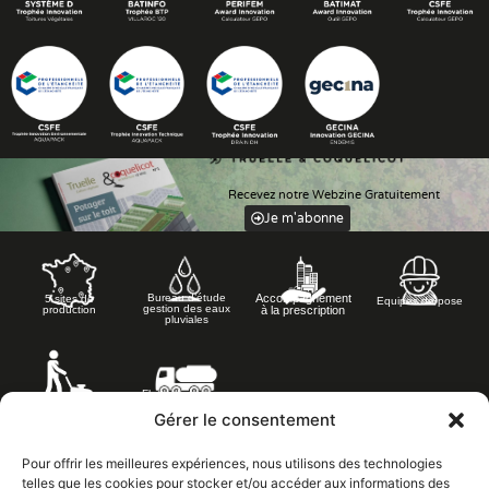
Recevez notre Webzine Gratuitement
Je m'abonne
Accompagnement
Bureau d’étude
5 sites de
Equipes de pose
gestion des eaux
à la prescription
production
pluviales
Flotte de camions
Equipes
silos
d’entretien
Gérer le consentement
Pour offrir les meilleures expériences, nous utilisons des technologies
telles que les cookies pour stocker et/ou accéder aux informations des