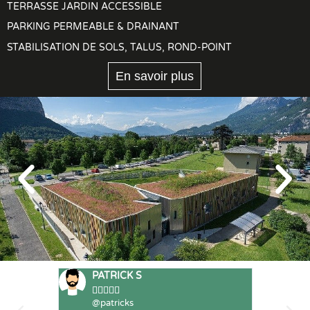
TERRASSE JARDIN ACCESSIBLE
PARKING PERMEABLE & DRAINANT
STABILISATION DE SOLS, TALUS, ROND-POINT
En savoir plus
PATRICK S
CV








@patricks
@c