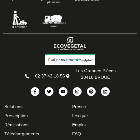
pluviales
Flotte de camions
Equipes
silos
d’entretien
Les Grandes Pièces
02 37 43 18 56
28410 BROUE
Solutions
Presse
Prescription
Lexique
Réalisations
Emploi
Téléchargements
FAQ