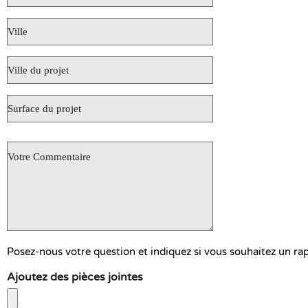
*
Ville
*
Ville
du
projet
Surface
du
projet
Objet
de
votre
demande
*
Posez-nous votre question et indiquez si vous souhaitez un ra
Ajoutez des pièces jointes