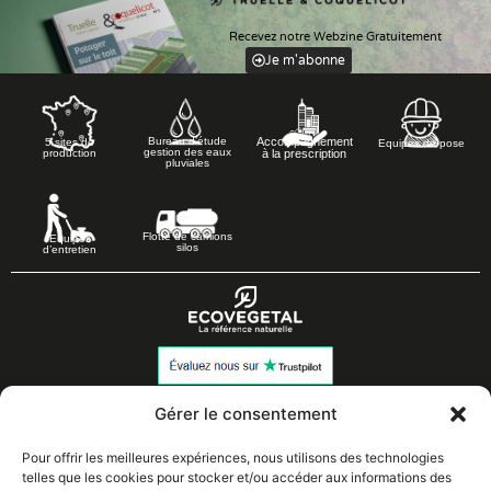
Recevez notre Webzine Gratuitement
Je m'abonne
Accompagnement
Bureau d’étude
5 sites de
Equipes de pose
gestion des eaux
à la prescription
production
pluviales
Flotte de camions
Equipes
silos
d’entretien
Les Grandes Pièces
Gérer le consentement
02 37 43 18 56
28410 BROUE
Pour offrir les meilleures expériences, nous utilisons des technologies
telles que les cookies pour stocker et/ou accéder aux informations des