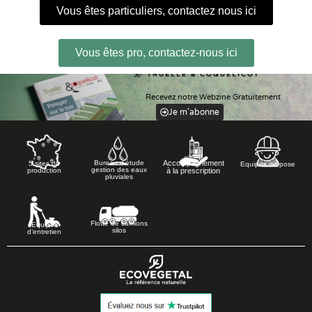
Vous êtes particuliers, contactez nous ici
Vous êtes pro, contactez-nous ici
Recevez notre Webzine Gratuitement
Je m'abonne
Accompagnement
Bureau d’étude
5 sites de
Equipes de pose
gestion des eaux
à la prescription
production
pluviales
Flotte de camions
Equipes
silos
d’entretien