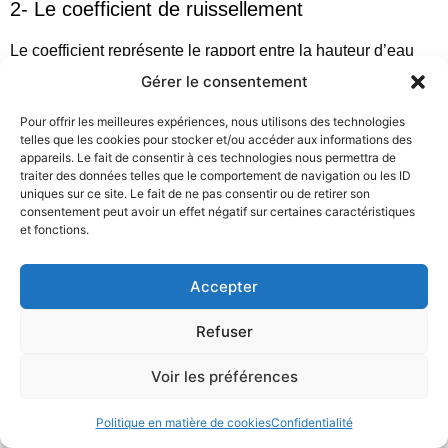
2- Le coefficient de ruissellement
Le coefficient représente le rapport entre la hauteur d’eau
ruisselée (pluie nette) et la hauteur d’eau précipitée (pluie
Gérer le consentement
brute). Un coefficient plus bas sur une surface spécifique
Pour offrir les meilleures expériences, nous utilisons des technologies
indique une diminution du ruissellement et une réduction du
telles que les cookies pour stocker et/ou accéder aux informations des
risque d’inondation dans la zone concernée. Voici quelques
appareils. Le fait de consentir à ces technologies nous permettra de
exemples de coefficients de ruissellement en fonction des
traiter des données telles que le comportement de navigation ou les ID
uniques sur ce site. Le fait de ne pas consentir ou de retirer son
matériaux utilisés :
consentement peut avoir un effet négatif sur certaines caractéristiques
et fonctions.
Pavé en béton : 0,85 à 0,95
Asphalte : 0,75 à 0,95
Pavé perméable : 0 à 0,4 (selon le système choisi)
Accepter
Gazon : 0,05 à 0,4
Terre : 0,1 à 0,4
Refuser
Afin de déterminer le coefficient de ruissellement pour une
Voir les préférences
surface spécifique, des essais sur site sont nécessaires,
comme le test du bac ouvert. Ce test implique de verser une
Politique en matière de cookies
Confidentialité
quantité d’eau sur la surface et de mesurer la quantité d’eau