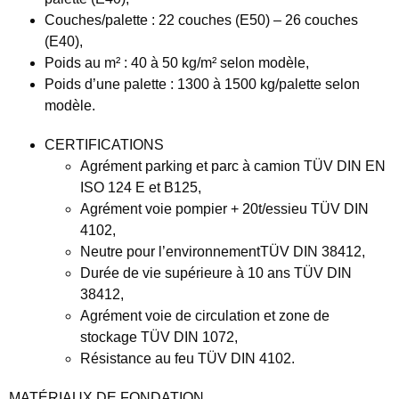
Couches/palette :
22 couches (E50) – 26 couches
(E40),
Poids au m² :
40 à 50 kg/m² selon modèle,
Poids d’une palette :
1300 à 1500 kg/palette selon
modèle.
CERTIFICATIONS
Agrément parking et parc à camion
TÜV DIN EN
ISO 124 E et B125,
Agrément voie pompier
+ 20t/essieu TÜV DIN
4102,
Neutre pour l’environnement
TÜV DIN 38412,
Durée de vie supérieure à 10 ans
TÜV DIN
38412,
Agrément voie de circulation et zone de
stockage
TÜV DIN 1072,
Résistance au feu
TÜV DIN 4102.
MATÉRIAUX DE FONDATION