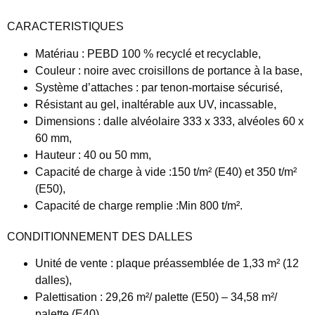
CARACTERISTIQUES
Matériau :
PEBD 100 % recyclé et recyclable,
Couleur :
noire avec croisillons de portance à la base,
Système d’attaches :
par tenon-mortaise sécurisé,
Résistant
au gel, inaltérable aux UV, incassable,
Dimensions :
dalle alvéolaire 333 x 333, alvéoles 60 x
60 mm,
Hauteur :
40 ou 50 mm,
Capacité de charge à vide :
150 t/m² (E40) et 350 t/m²
(E50),
Capacité de charge remplie :
Min 800 t/m².
CONDITIONNEMENT DES DALLES
Unité de vente :
plaque préassemblée de 1,33 m² (12
dalles),
Palettisation :
29,26 m²/ palette (E50) – 34,58 m²/
palette (E40),