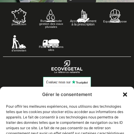
Accompagnement
Bureau d’étude
5 sites de
Equipes de pose
gestion des eaux
à la prescription
production
pluviales
Flotte de camions
Equipes
silos
d’entretien
Les Grandes Pièces
Gérer le consentement
02 37 43 18 56
28410 BROUE
Pour offrir les meilleures expériences, nous utilisons des technologies
telles que les cookies pour stocker et/ou accéder aux informations des
appareils. Le fait de consentir à ces technologies nous permettra de
traiter des données telles que le comportement de navigation ou les ID
Solutions
Presse
uniques sur ce site. Le fait de ne pas consentir ou de retirer son
consentement peut avoir un effet négatif sur certaines caractéristiques