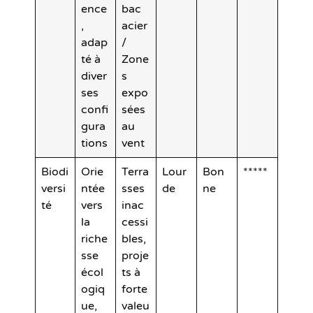
ence
bac
,
acier
adap
/
té à
Zone
diver
s
ses
expo
confi
sées
gura
au
tions
vent
Biodi
Orie
Terra
Lour
Bon
*****
versi
ntée
sses
de
ne
té
vers
inac
la
cessi
riche
bles,
sse
proje
écol
ts à
ogiq
forte
ue,
valeu