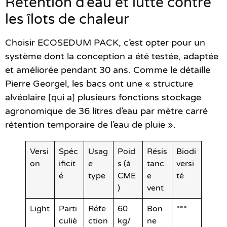
Rétention d’eau et lutte contre
les îlots de chaleur
Choisir ECOSEDUM PACK, c’est opter pour un
système dont la conception a été testée, adaptée
et améliorée pendant 30 ans. Comme le détaille
Pierre Georgel, les bacs ont une « structure
alvéolaire [qui a] plusieurs fonctions stockage
agronomique de 36 litres d’eau par mètre carré
rétention temporaire de l’eau de pluie ».
Versi
Spéc
Usag
Poid
Résis
Biodi
on
ificit
e
s (à
tanc
versi
é
type
CME
e
té
)
vent
Light
Parti
Réfe
60
Bon
***
culiè
ction
kg/
ne