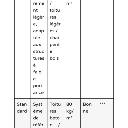
reme
/
m²
nt
toitu
légèr
res
e,
légèr
adap
es /
tée
char
aux
pent
struc
e
tures
bois
à
faibl
e
port
ance
Stan
Syst
Toitu
80
Bon
***
dard
ème
res
kg/
ne
de
béto
m²
référ
n… /