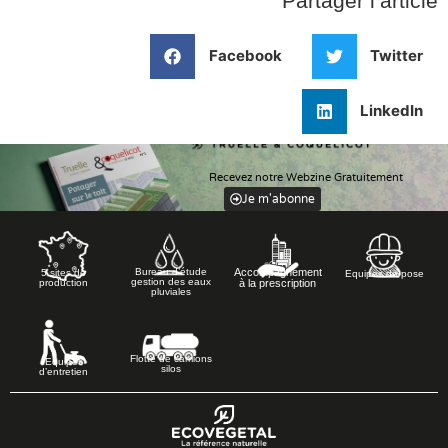
Partager l’article
Facebook
Twitter
LinkedIn
Recevez notre Webzine Gratuitement
Je m'abonne
Accompagnement
Bureau d’étude
5 sites de
Equipes de pose
gestion des eaux
à la prescription
production
pluviales
Flotte de camions
Equipes
silos
d’entretien