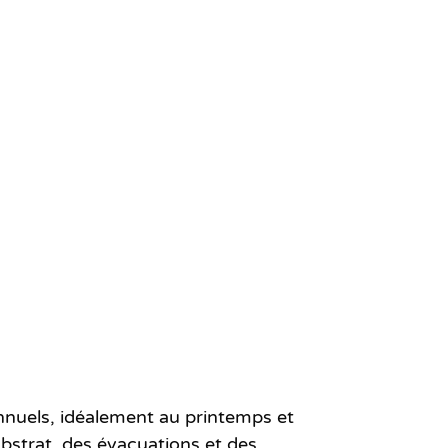
nnuels
, idéalement au printemps et
ubstrat, des évacuations et des