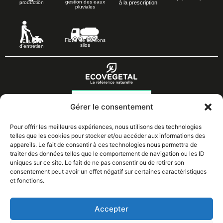
gestion des eaux
à la prescription
production
pluviales
Flotte de camions
Equipes
silos
d’entretien
Gérer le consentement
Les Grandes Pièces
02 37 43 18 56
28410 BROUE
Pour offrir les meilleures expériences, nous utilisons des technologies
telles que les cookies pour stocker et/ou accéder aux informations des
appareils. Le fait de consentir à ces technologies nous permettra de
traiter des données telles que le comportement de navigation ou les ID
uniques sur ce site. Le fait de ne pas consentir ou de retirer son
consentement peut avoir un effet négatif sur certaines caractéristiques
Solutions
Presse
et fonctions.
Prescription
Lexique
Réalisations
Emploi
Accepter
Téléchargements
FAQ