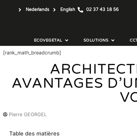
Nederlands
English
02 37 43 18 56
ECOVEGETAL
SOLUTIONS
CC
[rank_math_breadcrumb]
ARCHITECT
AVANTAGES D’UN
V
Pierre GEORGEL
Table des matières