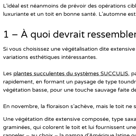
L’idéal est néanmoins de prévoir des opérations
cib
luxuriante et un toit en bonne santé. L’automne es
1 – À quoi devrait ressembler
Si vous choisissez une
végétalisation dite extensive
variations esthétiques intéressantes.
Les
plantes succulentes du systèmes SUCCULIS
, p
rapidement, en formant un paysage de type toundra 
végétation basse, pour une touche sauvage faite de 
En novembre, la floraison s’achève
, mais le toit ne
Une végétation dite
extensive composée
, type sax
graminées, qui colorent le toit et lui fournissent un
rappeler – au choix – la pampa d’Amérique latine ou