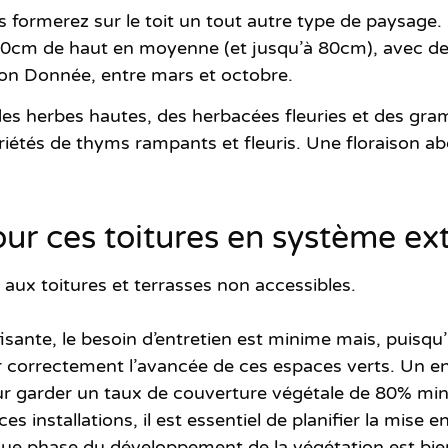
 formerez sur le toit un tout autre type de paysage
40cm de haut en moyenne (et jusqu’à 80cm), avec des
ion Donnée, entre mars et octobre.
s herbes hautes, des herbacées fleuries et des grami
iétés de thyms rampants et fleuris.
Une floraison a
our ces toitures en système ext
t aux
toitures et terrasses non accessibles
.
fisante,
le besoin d’entretien est minime
mais, puisqu’i
er correctement l’avancée de ces espaces verts. Un e
ur garder un taux de couverture végétale de 80% mi
s installations, il est essentiel de planifier la mise 
que phase du développement de la végétation est bien