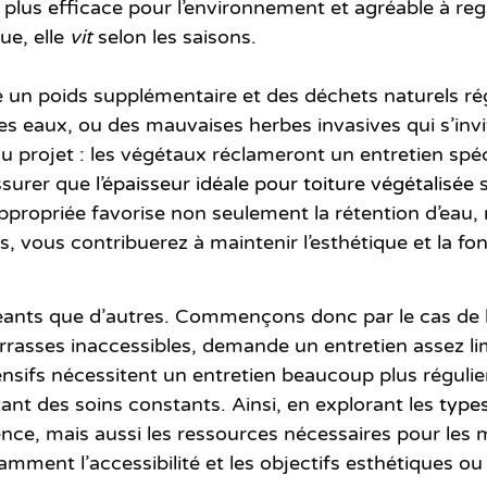
t plus
efficace pour l’environnement
et agréable à reg
lue,
elle
vit
selon les saisons.
 un poids supplémentaire et des déchets naturels rég
 eaux, ou des mauvaises herbes invasives qui s’invite
u projet :
les végétaux réclameront un entretien spéc
assurer que
l’épaisseur idéale pour toiture végétalisée
s
ropriée favorise non seulement la rétention d’eau, m
, vous contribuerez à maintenir l’esthétique et la fon
ants que d’autres. Commençons donc par le cas de la
errasses inaccessibles
, demande un entretien
assez li
ntensifs nécessitent un entretien beaucoup plus régulie
tant des soins constants. Ainsi, en explorant les
types
ce, mais aussi les ressources nécessaires pour les ma
amment l’accessibilité et les objectifs esthétiques 