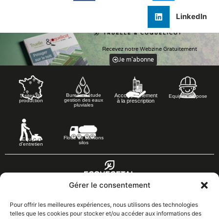
LinkedIn
Recevez notre Webzine Gratuitement
Je m'abonne
Accompagnement
Bureau d’étude
5 sites de
Equipes de pose
gestion des eaux
à la prescription
production
pluviales
Flotte de camions
Equipes
silos
d’entretien
Gérer le consentement
Pour offrir les meilleures expériences, nous utilisons des technologies
Les Grandes Pièces
telles que les cookies pour stocker et/ou accéder aux informations des